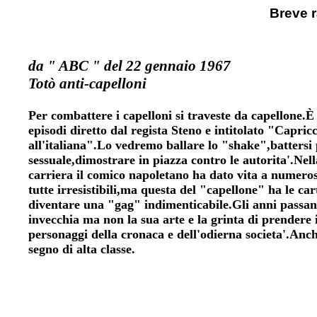
Breve 
da " ABC " del 22 gennaio 1967
Totò anti-capelloni
Per combattere i capelloni si traveste da capellone.È 
episodi diretto dal regista Steno e intitolato "Capric
all'italiana".Lo vedremo ballare lo "shake",battersi p
sessuale,dimostrare in piazza contro le autorita'.Nel
carriera il comico napoletano ha dato vita a numero
tutte irresistibili,ma questa del "capellone" ha le car
diventare una "gag" indimenticabile.Gli anni passan
invecchia ma non la sua arte e la grinta di prendere i
personaggi della cronaca e dell'odierna societa'.Anch
segno di alta classe.