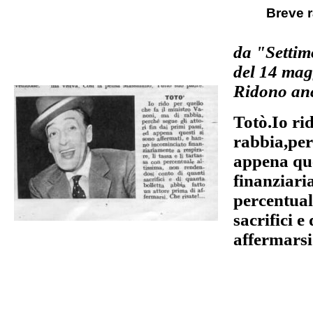
Breve 
da "Settim
del 14 mag
Ridono an
Totò.Io ri
rabbia,perc
appena que
finanziaria
percentual
sacrifici e
affermarsi.