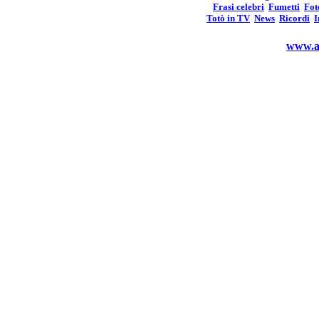
Frasi celebri
Fumetti
Fot
Totò in TV
News
Ricordi
I
www.an