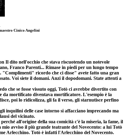
.
 maestro Cinico Angelini
n Il dito nell'occhio che stava riscuotendo un notevole
urano, Franco Parenti... Rimase in piedi per un lungo tempo
ta. "Complimenti" ricordo che ci disse" avete fatto una gran
ato. Voi siete il domani. Anzi il dopodomani. State attenti a
edo che se fosse vissuto oggi, Totò ci avrebbe divertito con
e da mortificato diventava mortificatore. L'esempio è la
 poi lo ridicolizza, gli fa il verso, gli starnutisce perfino
i gli inquilini delle case intorno si affacciano imprecando ma
lausi del vicinato.
erché all'origine della sua comicità c'è la miseria, la fame, il
a mio avviso il più grande teatrante del Novecento: a lui Totò
ome Arlecchino. Totò è infatti l'Arlecchino del Novecento.