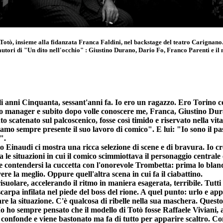
Totò, insieme alla fidanzata Franca Faldini, nel backstage del teatro Carignano
e autori di "Un dito nell'occhio" : Giustino Durano, Dario Fo, Franco Parenti e il
li anni Cinquanta, sessant'anni fa. Io ero un ragazzo. Ero Torino co
l suo manager e subito dopo volle conoscere me, Franca, Giustino D
 scatenato sul palcoscenico, fosse così timido e riservato nella vi
o sempre presente il suo lavoro di comico". E lui: "Io sono il pass
".
to Einaudi ci mostra una ricca selezione di scene e di bravura. Io cr
e situazioni in cui il comico scimmiottava il personaggio centrale 
ontendersi la cuccetta con l'onorevole Trombetta: prima lo blandisce,
ere la meglio. Oppure quell'altra scena in cui fa il ciabattino.
 risuolare, accelerando il ritmo in maniera esagerata, terribile. Tutt
carpa infilata nel piede del boss del rione. A quel punto: urlo e app
are la situazione. C'è qualcosa di ribelle nella sua maschera. Questo p
 Io ho sempre pensato che il modello di Totò fosse Raffaele Viviani, 
si confonde e viene bastonato ma fa di tutto per apparire scaltro. C