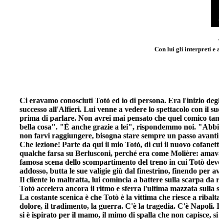
Con lui gli interpreti 
Ci eravamo conosciuti Totò ed io di persona. Era l'inizio deg
successo all'Alfieri. Lui venne a vedere lo spettacolo con i
prima di parlare. Non avrei mai pensato che quel comico tanto
bella cosa". "È anche grazie a lei", rispondemmo noi. "Abbiam
non farvi raggiungere, bisogna stare sempre un passo avanti
Che lezione! Parte da qui il mio Totò, di cui il nuovo cofanet
qualche farsa su Berlusconi, perché era come Molière: amava l
famosa scena dello scompartimento del treno in cui Totò deve c
addosso, butta le sue valigie giù dal finestrino, finendo per av
Il cliente lo maltratta, lui comincia a battere sulla scarpa da
Totò accelera ancora il ritmo e sferra l'ultima mazzata sulla s
La costante scenica è che Totò è la vittima che riesce a ribalt
dolore, il tradimento, la guerra. C'è la tragedia. C'è Napoli.
si è ispirato per il mamo, il mimo di spalla che non capisce, 