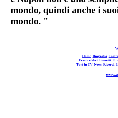
mondo, quindi anche i suoi 
mondo. "
Vo
Home
Biografia
Teatr
Frasi celebri
Fumetti
Fot
Totò in TV
News
Ricordi
I
www.an