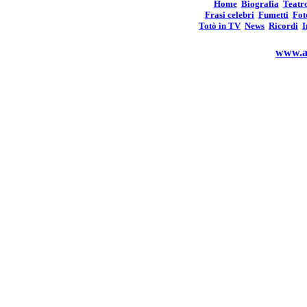
Home
Biografia
Teatr
Frasi celebri
Fumetti
Fot
Totò in TV
News
Ricordi
I
www.an