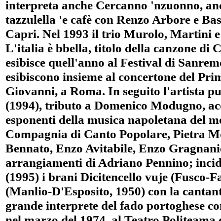
interpreta anche Cercanno 'nzuonno, an
tazzulella 'e cafè con Renzo Arbore e Ba
Capri. Nel 1993 il trio Murolo, Martini 
L'italia è bbella, titolo della canzone di
esibisce quell'anno al Festival di Sanre
esibiscono insieme al concertone del Pr
Giovanni, a Roma. In seguito l'artista pu
(1994), tributo a Domenico Modugno, ac
esponenti della musica napoletana del m
Compagnia di Canto Popolare, Pietra M
Bennato, Enzo Avitabile, Enzo Gragnanie
arrangiamenti di Adriano Pennino; inci
(1995) i brani Dicitencello vuje (Fusco-
(Manlio-D'Esposito, 1950) con la cantan
grande interprete del fado portoghese co
nel marzo del 1974, al Teatro Politeama 