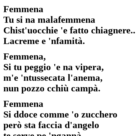
Femmena
Tu si na malafemmena
Chist'uocchie 'e fatto chiagnere..
Lacreme e 'nfamità.
Femmena,
Si tu peggio 'e na vipera,
m'e 'ntussecata l'anema,
nun pozzo cchiù campà.
Femmena
Si ddoce comme 'o zucchero
però sta faccia d'angelo
te serve pe 'ngannà...