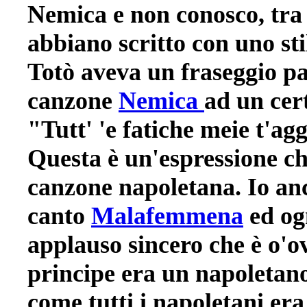
Nemica e non conosco, tra g
abbiano scritto con uno sti
Totò aveva un fraseggio pa
canzone
Nemica
ad un cer
"Tutt' 'e fatiche meie t'a
Questa è un'espressione ch
canzone napoletana. Io anc
canto
Malafemmena
ed ogn
applauso sincero che è o'ov
principe era un napoletano
come tutti i napoletani era