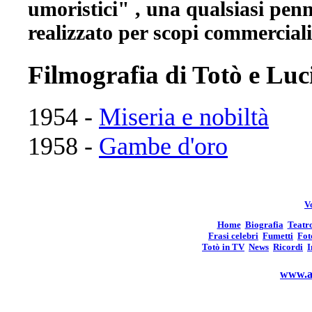
umoristici" , una qualsiasi penne
realizzato per scopi commerciali
Filmografia di Totò e Luc
1954 -
Miseria e nobiltà
1958 -
Gambe d'oro
Vo
Home
Biografia
Teatr
Frasi celebri
Fumetti
Fot
Totò in TV
News
Ricordi
I
www.an