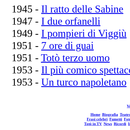
1945 -
Il ratto delle Sabine
1947 -
I due orfanelli
1949 -
I pompieri di Viggiù
1951 -
7 ore di guai
1951 -
Totò terzo uomo
1953 -
Il più comico spetta
1953 -
Un turco napoletano
Vo
Home
Biografia
Teatr
Frasi celebri
Fumetti
Fot
Totò in TV
News
Ricordi
I